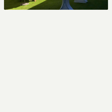
Gastronomie sur mesure pour votre
célébration
Notre cuisine est synonyme de qualité et de
finesse. Choisissez entre une formule réception,
un buffet festif ou un dîner assis, entièrement
adapté à vos souhaits et à votre budget. Tout
est fait maison avec des produits frais et de
saison, et avec une attention particulière à la
présentation. Du premier verre de bienvenue au
dessert : chaque plat contribue à la chaleur de