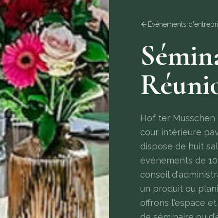
Événements d'entrepr
Sémina
Réunio
Hof ter Musschen 
cour intérieure pa
dispose de huit sa
événements de 10 
conseil d'administ
un produit ou plan
offrons l'espace et
de séminaire ou 