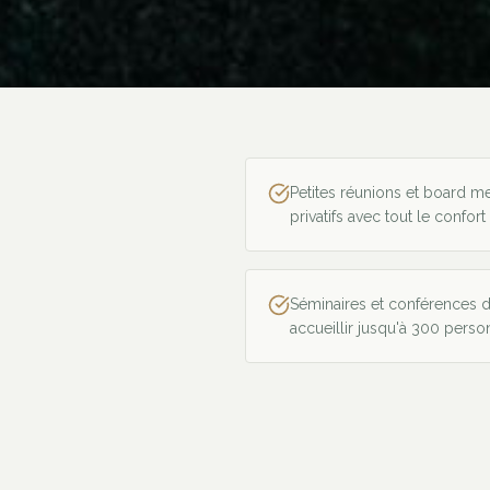
Petites réunions et board 
privatifs avec tout le confort
Séminaires et conférences d
accueillir jusqu'à 300 pers