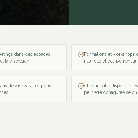
meetings dans des espaces
Formations et workshops d
 et la discrétion
naturelle et équipement a
ans de vastes salles pouvant
Chaque salle dispose du wif
onnes
peut être configurée selon 