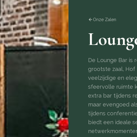
Onze Zalen
Loung
De Lounge Bar is 
grootste zaal, Hof
veelzijdige en el
sfeervolle ruimte k
extra bar tijdens r
maar evengoed als
tijdens conferent
biedt een ideale s
netwerkmomenten 