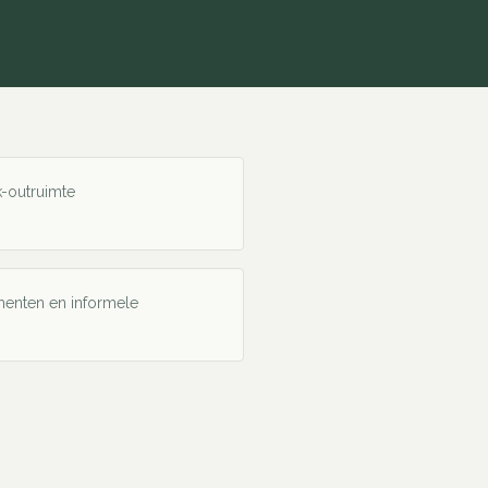
ak-outruimte
enten en informele