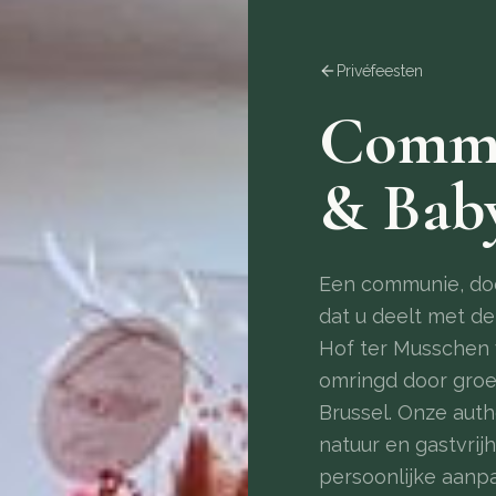
Privéfeesten
Commu
& Bab
Een communie, do
dat u deelt met de 
Hof ter Musschen v
omringd door groen
Brussel. Onze aut
natuur en gastvrij
persoonlijke aanp