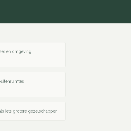
ssel en omgeving
buitenruimtes
als iets grotere gezelschappen